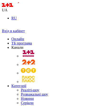
UA
RU
Вхід в кабінет
Онлайн
ТБ програма
Канали
Категорії
Реаліті-шоу
Розважальні шоу
Новини
Серіали