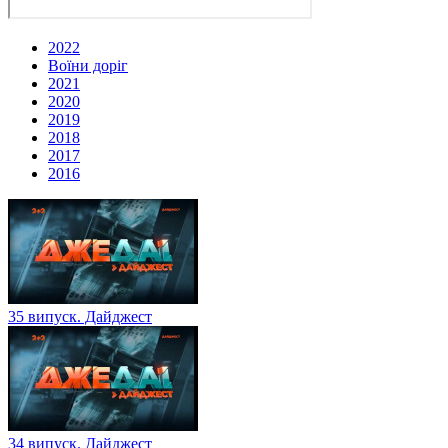
2022
Воїни доріг
2021
2020
2019
2018
2017
2016
35 випуск. Дайджест
34 випуск. Дайджест