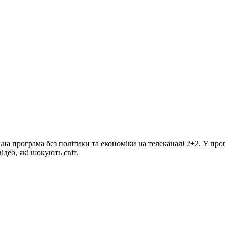
програма без політики та економіки на телеканалі 2+2. У прогр
део, які шокують світ.