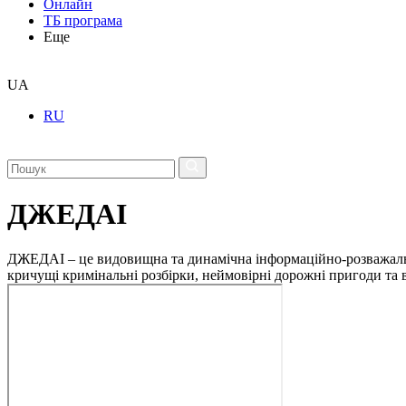
Онлайн
ТБ програма
Еще
UA
RU
ДЖЕДАІ
ДЖЕДАІ – це видовищна та динамічна інформаційно-розважальна 
кричущі кримінальні розбірки, неймовірні дорожні пригоди та ві