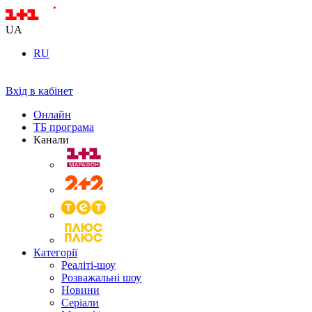
UA
RU
Вхід в кабінет
Онлайн
ТБ програма
Канали
Категорії
Реаліті-шоу
Розважальні шоу
Новини
Серіали