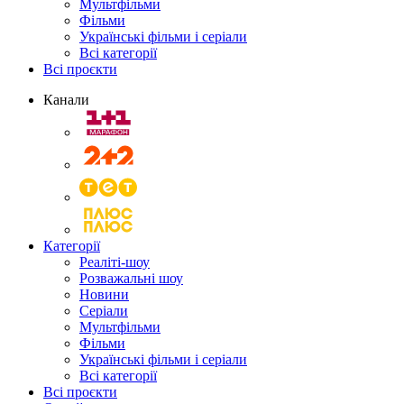
Мультфільми
Фільми
Українські фільми і серіали
Всі категорії
Всі проєкти
Канали
Категорії
Реаліті-шоу
Розважальні шоу
Новини
Серіали
Мультфільми
Фільми
Українські фільми і серіали
Всі категорії
Всі проєкти