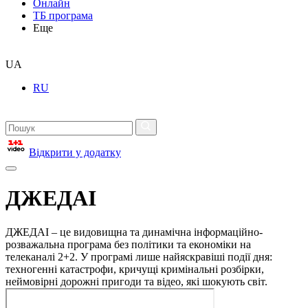
Онлайн
ТБ програма
Еще
UA
RU
Відкрити у додатку
ДЖЕДАІ
ДЖЕДАІ – це видовищна та динамічна інформаційно-
розважальна програма без політики та економіки на
телеканалі 2+2. У програмі лише найяскравіші події дня:
техногенні катастрофи, кричущі кримінальні розбірки,
неймовірні дорожні пригоди та відео, які шокують світ.