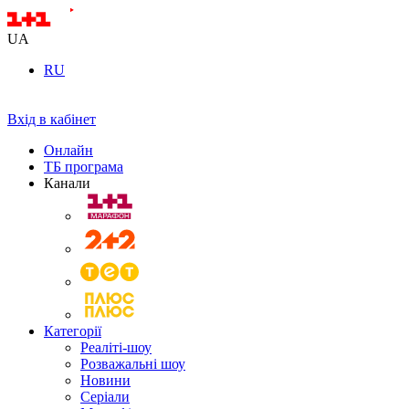
UA
RU
Вхід в кабінет
Онлайн
ТБ програма
Канали
Категорії
Реаліті-шоу
Розважальні шоу
Новини
Серіали