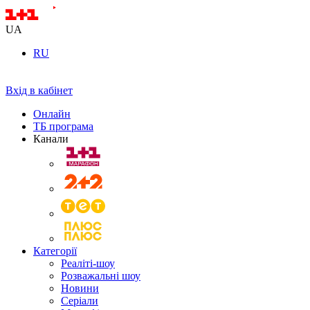
UA
RU
Вхід в кабінет
Онлайн
ТБ програма
Канали
Категорії
Реаліті-шоу
Розважальні шоу
Новини
Серіали