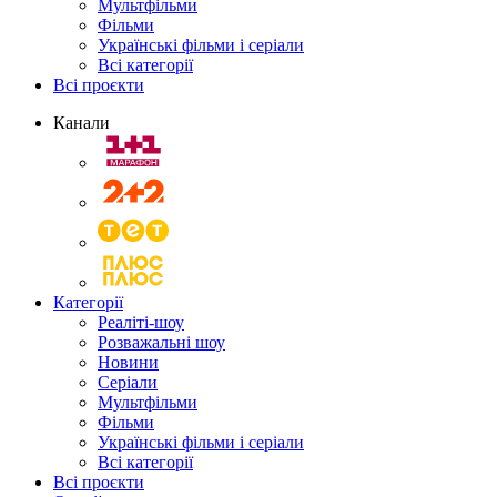
Мультфільми
Фільми
Українські фільми і серіали
Всі категорії
Всі проєкти
Канали
Категорії
Реаліті-шоу
Розважальні шоу
Новини
Серіали
Мультфільми
Фільми
Українські фільми і серіали
Всі категорії
Всі проєкти