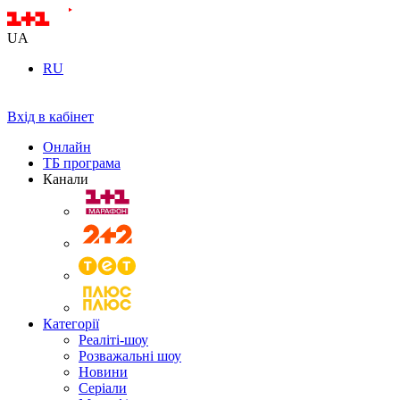
UA
RU
Вхід в кабінет
Онлайн
ТБ програма
Канали
Категорії
Реаліті-шоу
Розважальні шоу
Новини
Серіали