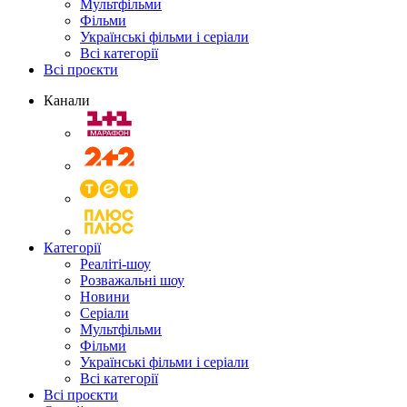
Мультфільми
Фільми
Українські фільми і серіали
Всі категорії
Всі проєкти
Канали
Категорії
Реаліті-шоу
Розважальні шоу
Новини
Серіали
Мультфільми
Фільми
Українські фільми і серіали
Всі категорії
Всі проєкти