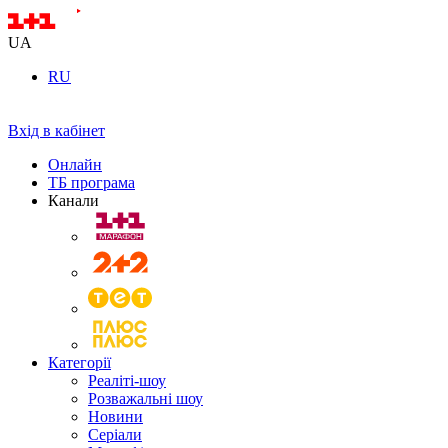
UA
RU
Вхід в кабінет
Онлайн
ТБ програма
Канали
Категорії
Реаліті-шоу
Розважальні шоу
Новини
Серіали