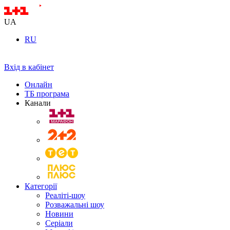
UA
RU
Вхід в кабінет
Онлайн
ТБ програма
Канали
Категорії
Реаліті-шоу
Розважальні шоу
Новини
Серіали