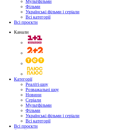
Мультфільми
Фільми
Українські фільми і серіали
Всі категорії
Всі проєкти
Канали
Категорії
Реаліті-шоу
Розважальні шоу
Новини
Серіали
Мультфільми
Фільми
Українські фільми і серіали
Всі категорії
Всі проєкти