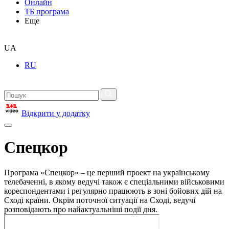
Онлайн
ТБ програма
Еще
UA
RU
Відкрити у додатку
Спецкор
Програма «Спецкор» – це перший проект на українському
телебаченні, в якому ведучі також є спеціальними військовими
кореспондентами і регулярно працюють в зоні бойових дій на
Сході країни. Окрім поточної ситуації на Сході, ведучі
розповідають про найактуальніші події дня.