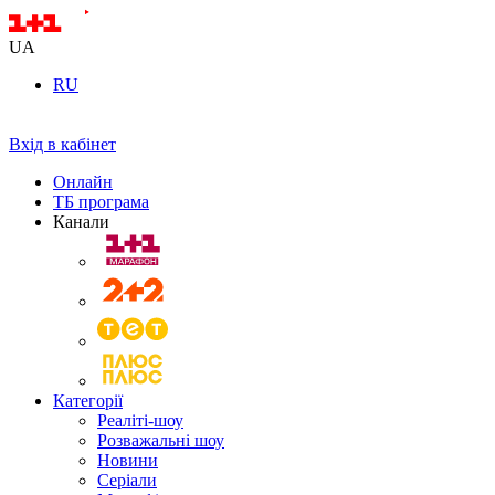
UA
RU
Вхід в кабінет
Онлайн
ТБ програма
Канали
Категорії
Реаліті-шоу
Розважальні шоу
Новини
Серіали