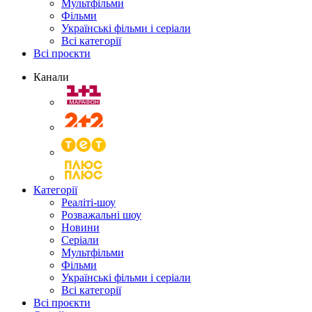
Мультфільми
Фільми
Українські фільми і серіали
Всі категорії
Всі проєкти
Канали
Категорії
Реаліті-шоу
Розважальні шоу
Новини
Серіали
Мультфільми
Фільми
Українські фільми і серіали
Всі категорії
Всі проєкти