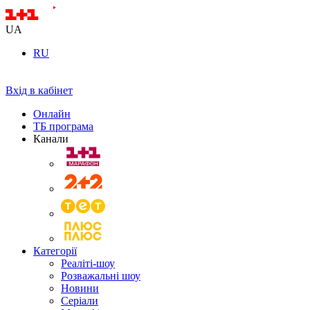
UA
RU
Вхід в кабінет
Онлайн
ТБ програма
Канали
Категорії
Реаліті-шоу
Розважальні шоу
Новини
Серіали