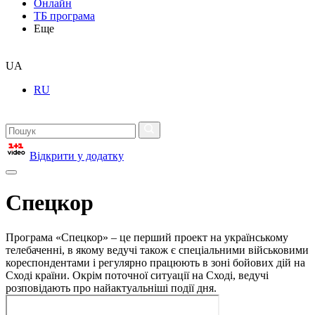
Онлайн
ТБ програма
Еще
UA
RU
Відкрити у додатку
Спецкор
Програма «Спецкор» – це перший проект на українському
телебаченні, в якому ведучі також є спеціальними військовими
кореспондентами і регулярно працюють в зоні бойових дій на
Сході країни. Окрім поточної ситуації на Сході, ведучі
розповідають про найактуальніші події дня.