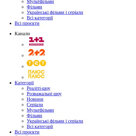
Мультфільми
Фільми
Українські фільми і серіали
Всі категорії
Всі проєкти
Канали
Категорії
Реаліті-шоу
Розважальні шоу
Новини
Серіали
Мультфільми
Фільми
Українські фільми і серіали
Всі категорії
Всі проєкти