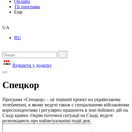
Онлайн
ТБ програма
Еще
UA
RU
Відкрити у додатку
Спецкор
Програма «Спецкор» – це перший проект на українському
телебаченні, в якому ведучі також є спеціальними військовими
кореспондентами і регулярно працюють в зоні бойових дій на
Сході країни. Окрім поточної ситуації на Сході, ведучі
розповідають про найактуальніші події дня.