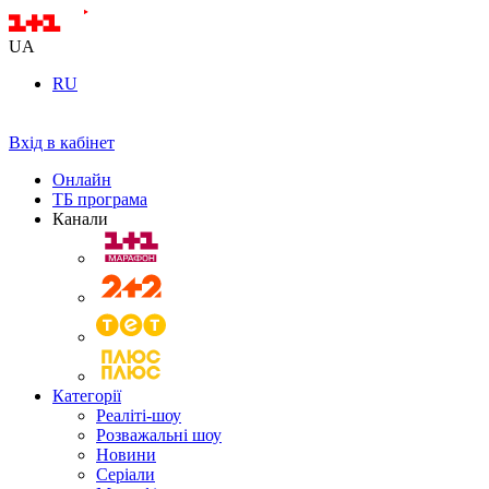
UA
RU
Вхід в кабінет
Онлайн
ТБ програма
Канали
Категорії
Реаліті-шоу
Розважальні шоу
Новини
Серіали