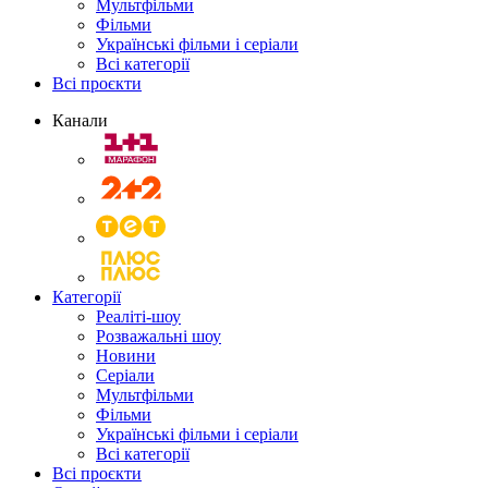
Мультфільми
Фільми
Українські фільми і серіали
Всі категорії
Всі проєкти
Канали
Категорії
Реаліті-шоу
Розважальні шоу
Новини
Серіали
Мультфільми
Фільми
Українські фільми і серіали
Всі категорії
Всі проєкти