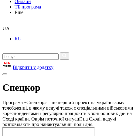
Онлайн
ТБ програма
Еще
UA
RU
Відкрити у додатку
Спецкор
Програма «Спецкор» – це перший проект на українському
телебаченні, в якому ведучі також є спеціальними військовими
кореспондентами і регулярно працюють в зоні бойових дій на
Сході країни. Окрім поточної ситуації на Сході, ведучі
розповідають про найактуальніші події дня.