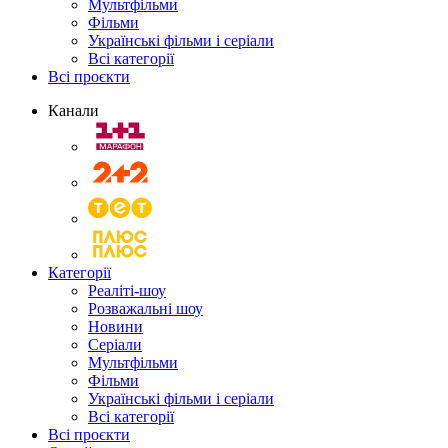
Мультфільми
Фільми
Українські фільми і серіали
Всі категорії
Всі проєкти
Канали
Категорії
Реаліті-шоу
Розважальні шоу
Новини
Серіали
Мультфільми
Фільми
Українські фільми і серіали
Всі категорії
Всі проєкти