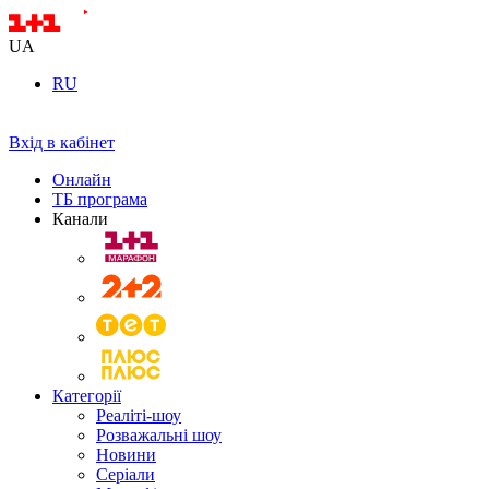
UA
RU
Вхід в кабінет
Онлайн
ТБ програма
Канали
Категорії
Реаліті-шоу
Розважальні шоу
Новини
Серіали