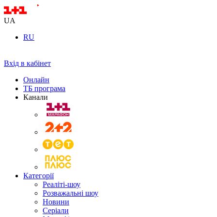
UA
RU
Вхід в кабінет
Онлайн
ТБ програма
Канали
Категорії
Реаліті-шоу
Розважальні шоу
Новини
Серіали