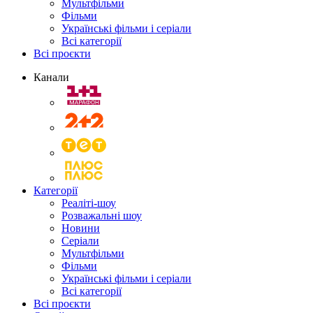
Мультфільми
Фільми
Українські фільми і серіали
Всі категорії
Всі проєкти
Канали
Категорії
Реаліті-шоу
Розважальні шоу
Новини
Серіали
Мультфільми
Фільми
Українські фільми і серіали
Всі категорії
Всі проєкти