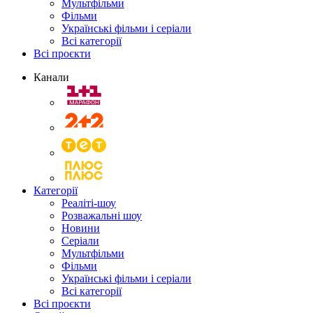
Мультфільми
Фільми
Українські фільми і серіали
Всі категорії
Всі проєкти
Канали
Категорії
Реаліті-шоу
Розважальні шоу
Новини
Серіали
Мультфільми
Фільми
Українські фільми і серіали
Всі категорії
Всі проєкти