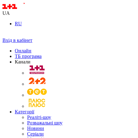
UA
RU
Вхід в кабінет
Онлайн
ТБ програма
Канали
Категорії
Реаліті-шоу
Розважальні шоу
Новини
Серіали