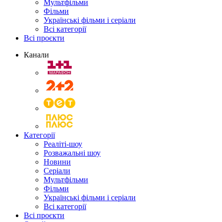
Мультфільми
Фільми
Українські фільми і серіали
Всі категорії
Всі проєкти
Канали
Категорії
Реаліті-шоу
Розважальні шоу
Новини
Серіали
Мультфільми
Фільми
Українські фільми і серіали
Всі категорії
Всі проєкти