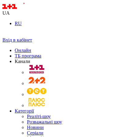
UA
RU
Вхід в кабінет
Онлайн
ТБ програма
Канали
Категорії
Реаліті-шоу
Розважальні шоу
Новини
Серіали