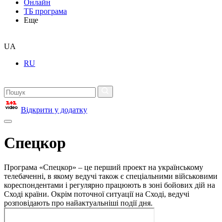
Онлайн
ТБ програма
Еще
UA
RU
Відкрити у додатку
Спецкор
Програма «Спецкор» – це перший проект на українському
телебаченні, в якому ведучі також є спеціальними військовими
кореспондентами і регулярно працюють в зоні бойових дій на
Сході країни. Окрім поточної ситуації на Сході, ведучі
розповідають про найактуальніші події дня.