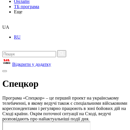
Онлайн
ТБ програма
Еще
UA
RU
Відкрити у додатку
Спецкор
Програма «Спецкор» – це перший проект на українському
телебаченні, в якому ведучі також є спеціальними військовими
кореспондентами і регулярно працюють в зоні бойових дій на
Сході країни. Окрім поточної ситуації на Сході, ведучі
розповідають про найактуальніші події дня.