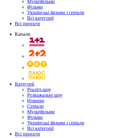
Мультфільми
Фільми
Українські фільми і серіали
Всі категорії
Всі проєкти
Канали
Категорії
Реаліті-шоу
Розважальні шоу
Новини
Серіали
Мультфільми
Фільми
Українські фільми і серіали
Всі категорії
Всі проєкти