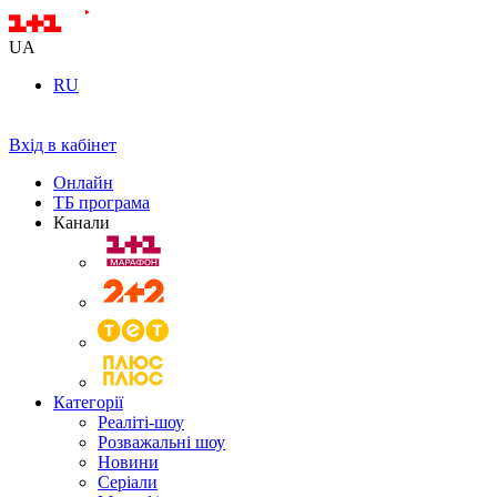
UA
RU
Вхід в кабінет
Онлайн
ТБ програма
Канали
Категорії
Реаліті-шоу
Розважальні шоу
Новини
Серіали