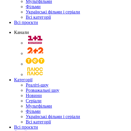
Мультфільми
Фільми
Українські фільми і серіали
Всі категорії
Всі проєкти
Канали
Категорії
Реаліті-шоу
Розважальні шоу
Новини
Серіали
Мультфільми
Фільми
Українські фільми і серіали
Всі категорії
Всі проєкти