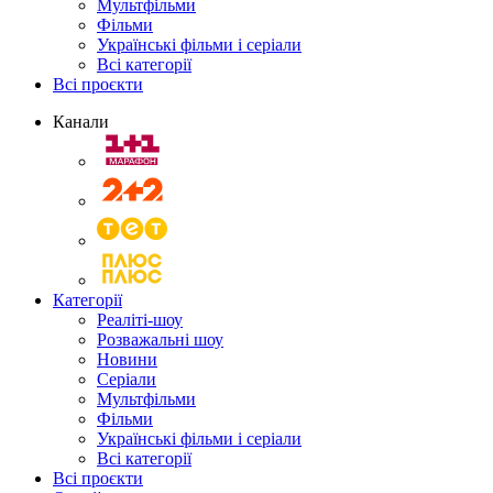
Мультфільми
Фільми
Українські фільми і серіали
Всі категорії
Всі проєкти
Канали
Категорії
Реаліті-шоу
Розважальні шоу
Новини
Серіали
Мультфільми
Фільми
Українські фільми і серіали
Всі категорії
Всі проєкти