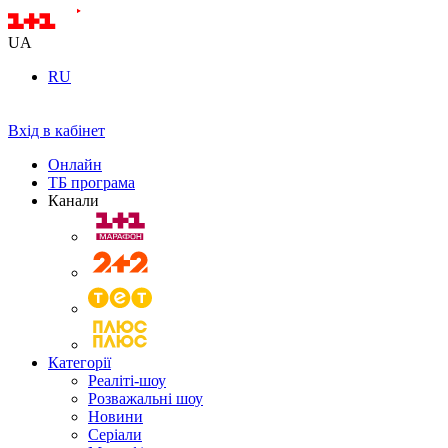
UA
RU
Вхід в кабінет
Онлайн
ТБ програма
Канали
Категорії
Реаліті-шоу
Розважальні шоу
Новини
Серіали