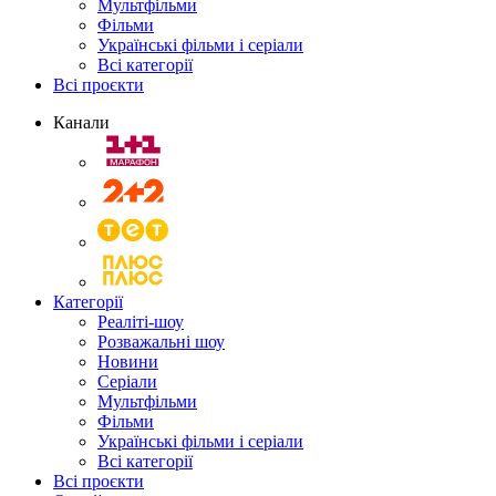
Мультфільми
Фільми
Українські фільми і серіали
Всі категорії
Всі проєкти
Канали
Категорії
Реаліті-шоу
Розважальні шоу
Новини
Серіали
Мультфільми
Фільми
Українські фільми і серіали
Всі категорії
Всі проєкти