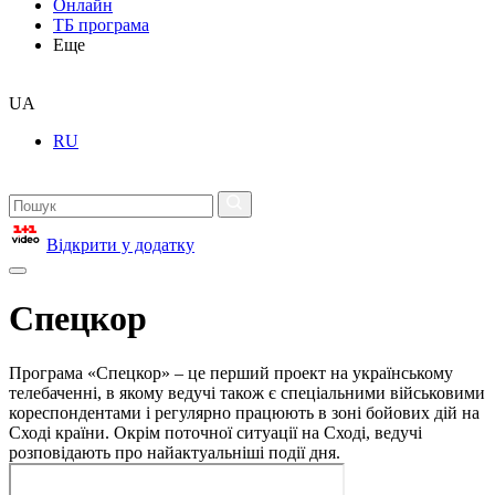
Онлайн
ТБ програма
Еще
UA
RU
Відкрити у додатку
Спецкор
Програма «Спецкор» – це перший проект на українському
телебаченні, в якому ведучі також є спеціальними військовими
кореспондентами і регулярно працюють в зоні бойових дій на
Сході країни. Окрім поточної ситуації на Сході, ведучі
розповідають про найактуальніші події дня.