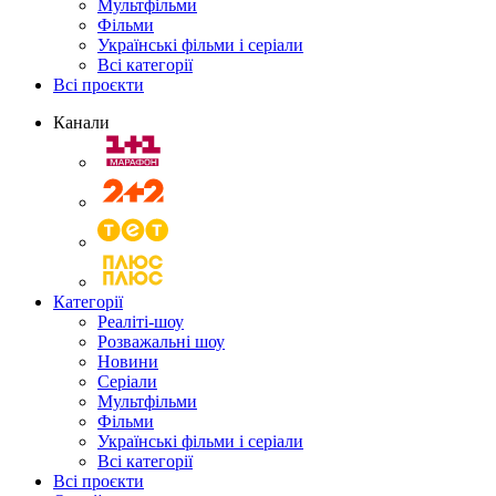
Мультфільми
Фільми
Українські фільми і серіали
Всі категорії
Всі проєкти
Канали
Категорії
Реаліті-шоу
Розважальні шоу
Новини
Серіали
Мультфільми
Фільми
Українські фільми і серіали
Всі категорії
Всі проєкти