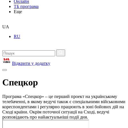
Онлайн
ТБ програма
Еще
UA
RU
Відкрити у додатку
Спецкор
Програма «Спецкор» – це перший проект на українському
телебаченні, в якому ведучі також є спеціальними військовими
кореспондентами і регулярно працюють в зоні бойових дій на
Сході країни. Окрім поточної ситуації на Сході, ведучі
розповідають про найактуальніші події дня.