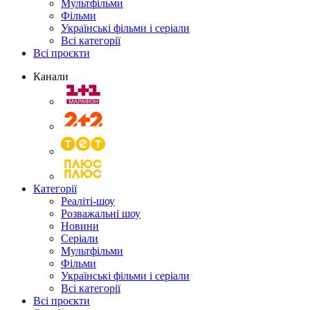
Мультфільми
Фільми
Українські фільми і серіали
Всі категорії
Всі проєкти
Канали
Категорії
Реаліті-шоу
Розважальні шоу
Новини
Серіали
Мультфільми
Фільми
Українські фільми і серіали
Всі категорії
Всі проєкти