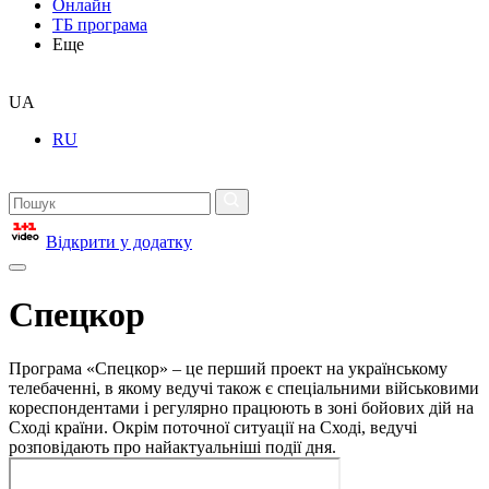
Онлайн
ТБ програма
Еще
UA
RU
Відкрити у додатку
Спецкор
Програма «Спецкор» – це перший проект на українському
телебаченні, в якому ведучі також є спеціальними військовими
кореспондентами і регулярно працюють в зоні бойових дій на
Сході країни. Окрім поточної ситуації на Сході, ведучі
розповідають про найактуальніші події дня.