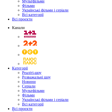
Мультфільми
Фільми
Українські фільми і серіали
Всі категорії
Всі проєкти
Канали
Категорії
Реаліті-шоу
Розважальні шоу
Новини
Серіали
Мультфільми
Фільми
Українські фільми і серіали
Всі категорії
Всі проєкти