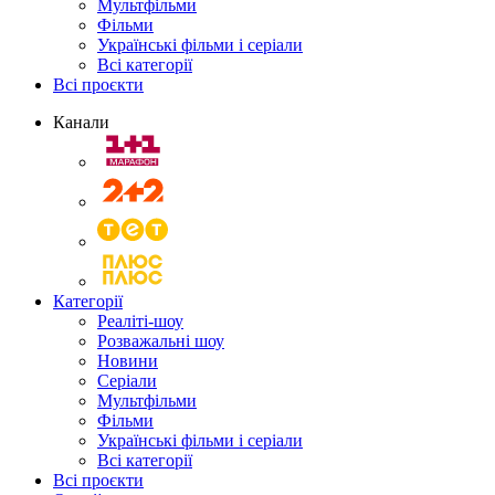
Мультфільми
Фільми
Українські фільми і серіали
Всі категорії
Всі проєкти
Канали
Категорії
Реаліті-шоу
Розважальні шоу
Новини
Серіали
Мультфільми
Фільми
Українські фільми і серіали
Всі категорії
Всі проєкти