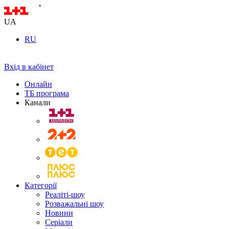
UA
RU
Вхід в кабінет
Онлайн
ТБ програма
Канали
Категорії
Реаліті-шоу
Розважальні шоу
Новини
Серіали