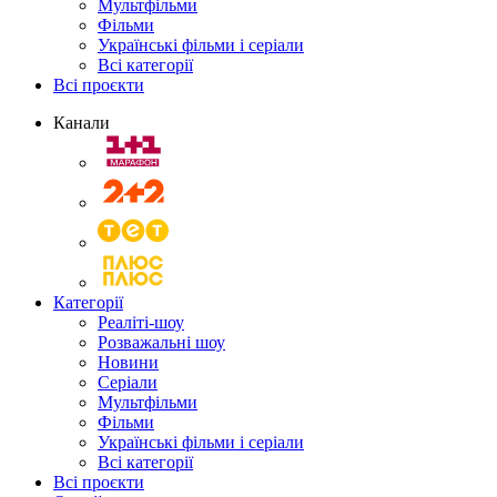
Мультфільми
Фільми
Українські фільми і серіали
Всі категорії
Всі проєкти
Канали
Категорії
Реаліті-шоу
Розважальні шоу
Новини
Серіали
Мультфільми
Фільми
Українські фільми і серіали
Всі категорії
Всі проєкти