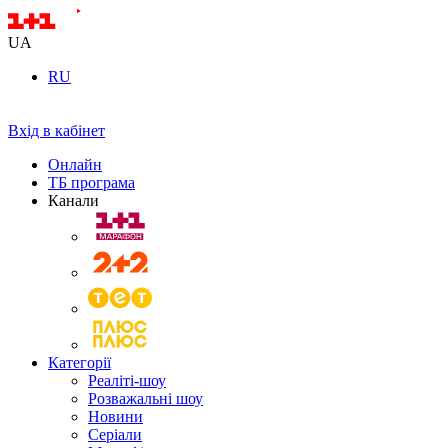
UA
RU
Вхід в кабінет
Онлайн
ТБ програма
Канали
Категорії
Реаліті-шоу
Розважальні шоу
Новини
Серіали