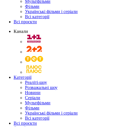
Мультфільми
Фільми
Українські фільми і серіали
Всі категорії
Всі проєкти
Канали
Категорії
Реаліті-шоу
Розважальні шоу
Новини
Серіали
Мультфільми
Фільми
Українські фільми і серіали
Всі категорії
Всі проєкти