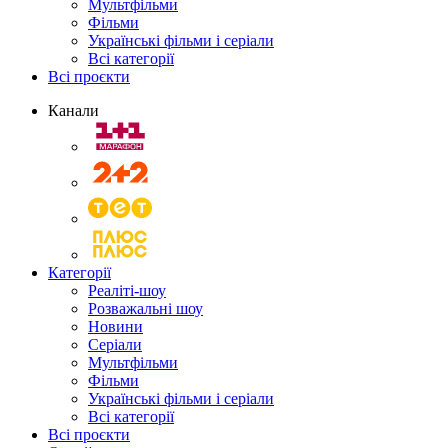
Мультфільми
Фільми
Українські фільми і серіали
Всі категорії
Всі проєкти
Канали
Категорії
Реаліті-шоу
Розважальні шоу
Новини
Серіали
Мультфільми
Фільми
Українські фільми і серіали
Всі категорії
Всі проєкти