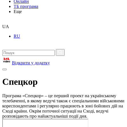
Онлайн
ТБ програма
Еще
UA
RU
Відкрити у додатку
Спецкор
Програма «Спецкор» – це перший проект на українському
телебаченні, в якому ведучі також є спеціальними військовими
кореспондентами і регулярно працюють в зоні бойових дій на
Сході країни. Окрім поточної ситуації на Сході, ведучі
розповідають про найактуальніші події дня.