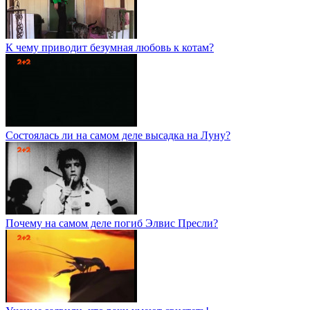
К чему приводит безумная любовь к котам?
Состоялась ли на самом деле высадка на Луну?
Почему на самом деле погиб Элвис Пресли?