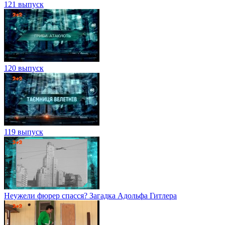
121 выпуск
120 выпуск
119 выпуск
Неужели фюрер спасся? Загадка Адольфа Гитлера