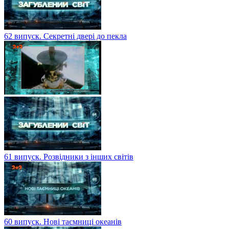
62 випуск. Секретні двері до пекла
61 випуск. Розвідники з інших світів
60 випуск. Нові таємниці океанів