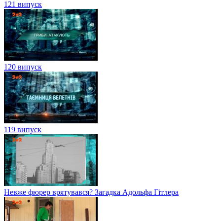
121 випуск
120 випуск
119 випуск
Невже фюрер врятувався? Загадка Адольфа Гітлера