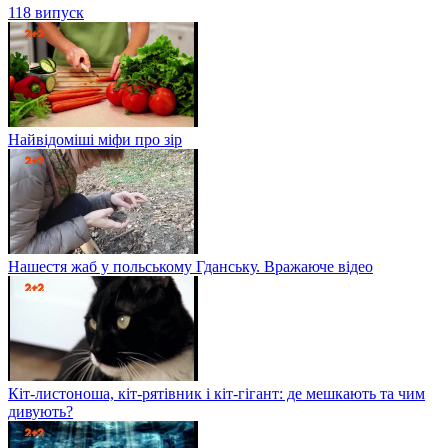
118 випуск
Найвідоміші міфи про зір
Нашестя жаб у польському Гданську. Вражаюче відео
Кіт-листоноша, кіт-рятівник і кіт-гігант: де мешкають та чим
дивують?