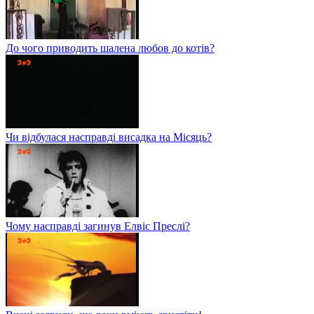
До чого приводить шалена любов до котів?
Чи відбулася насправді висадка на Місяць?
Чому насправді загинув Елвіс Преслі?