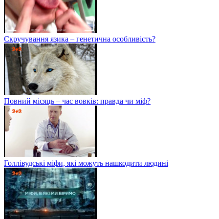
Скручування язика – генетична особливість?
Повний місяць – час вовків: правда чи міф?
Голлівудські міфи, які можуть нашкодити людині