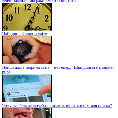
Вчені заявили, що раки вміють свистіти!
Найдивніші закони світу
Найшвидша тварина світу – не гепард! Швидшими є пташка і
риба
Чому все більше людей починають вірити, що Земля пласка?