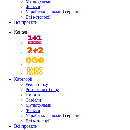
Мультфільми
Фільми
Українські фільми і серіали
Всі категорії
Всі проєкти
Канали
Категорії
Реаліті-шоу
Розважальні шоу
Новини
Серіали
Мультфільми
Фільми
Українські фільми і серіали
Всі категорії
Всі проєкти