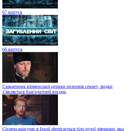
67 випуск
66 випуск
Священник вірменської церкви розповів секрет, звідки
з’являється благодатний вогонь
Спляча красуня: в Італії зберігається тіло рудої дівчинки, яка