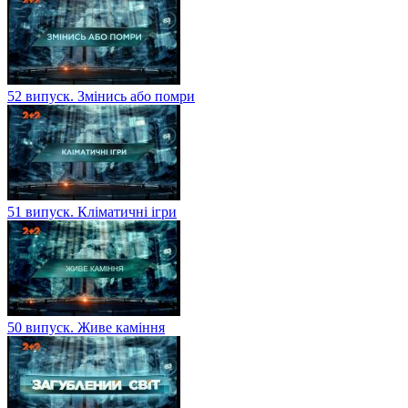
52 випуск. Змінись або помри
51 випуск. Кліматичні ігри
50 випуск. Живе каміння