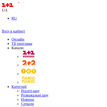
UA
RU
Вхід в кабінет
Онлайн
ТБ програма
Канали
Категорії
Реаліті-шоу
Розважальні шоу
Новини
Серіали