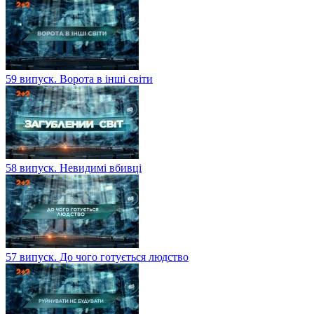
59 випуск. Ворота в інші світи
58 випуск. Невидимі вбивці
57 випуск. До чого готується людство