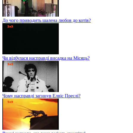
До чого приводить шалена любов до котів?
Чи відбулася насправді висадка на Місяць?
Чому насправді загинув Елвіс Преслі?