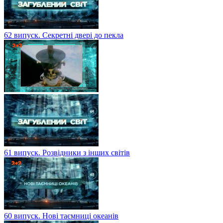
62 випуск. Секретні двері до пекла
61 випуск. Розвідники з інших світів
60 випуск. Нові таємниці океанів