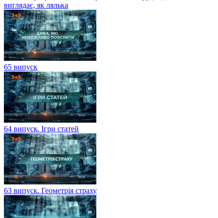
виглядає, як лялька
65 випуск
64 випуск. Ігри статей
63 випуск. Геометрія страху