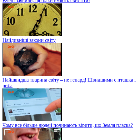
Вчені заявили, що раки вміють свистіти!
Найдивніші закони світу
Найшвидша тварина світу – не гепард! Швидшими є пташка і
риба
Чому все більше людей починають вірити, що Земля пласка?