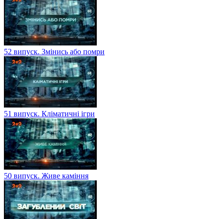
52 випуск. Змінись або помри
51 випуск. Кліматичні ігри
50 випуск. Живе каміння