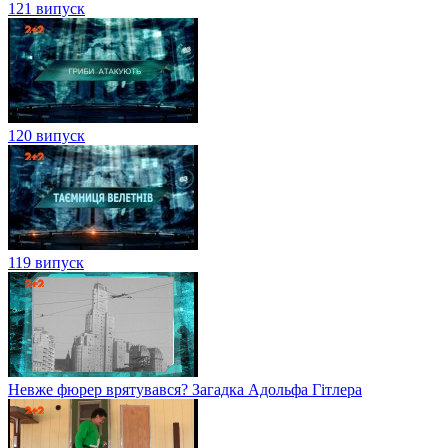
121 випуск
120 випуск
119 випуск
Невже фюрер врятувався? Загадка Адольфа Гітлера