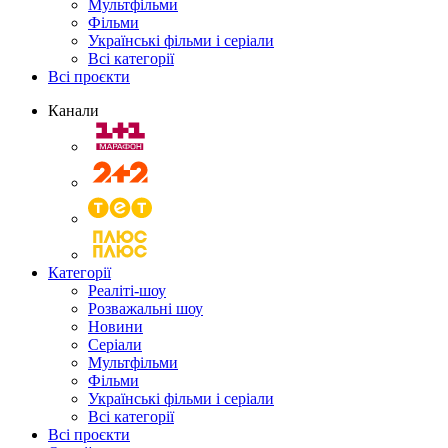
Мультфільми
Фільми
Українські фільми і серіали
Всі категорії
Всі проєкти
Канали
Категорії
Реаліті-шоу
Розважальні шоу
Новини
Серіали
Мультфільми
Фільми
Українські фільми і серіали
Всі категорії
Всі проєкти