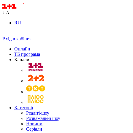
UA
RU
Вхід в кабінет
Онлайн
ТБ програма
Канали
Категорії
Реаліті-шоу
Розважальні шоу
Новини
Серіали