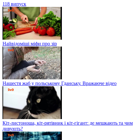
118 випуск
Найвідоміші міфи про зір
Нашестя жаб у польському Гданську. Вражаюче відео
Кіт-листоноша, кіт-рятівник і кіт-гігант: де мешкають та чим
дивують?