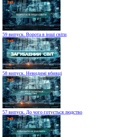
59 випуск. Ворота в інші світи
58 випуск. Невидимі вбивці
57 випуск. До чого готується людство