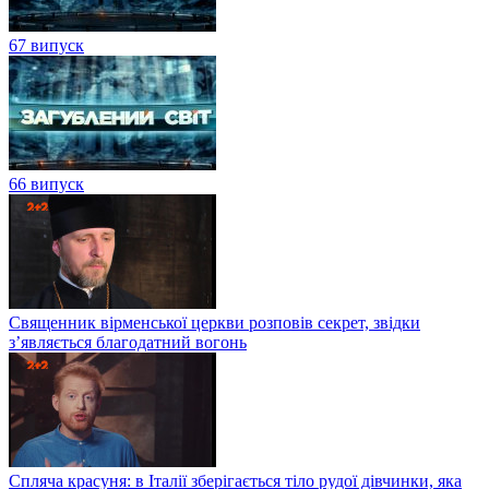
67 випуск
66 випуск
Священник вірменської церкви розповів секрет, звідки
з’являється благодатний вогонь
Спляча красуня: в Італії зберігається тіло рудої дівчинки, яка