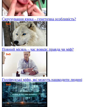
Скручування язика – генетична особливість?
Повний місяць – час вовків: правда чи міф?
Голлівудські міфи, які можуть нашкодити людині