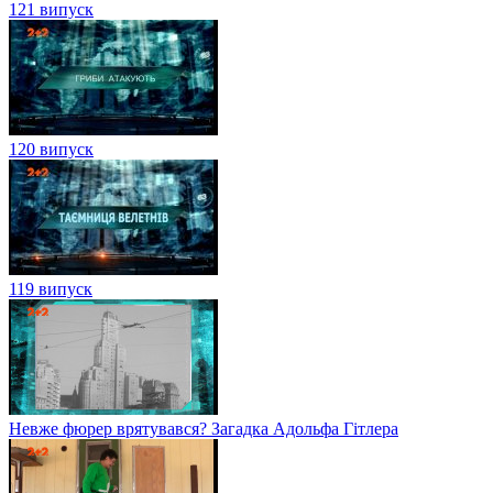
121 випуск
120 випуск
119 випуск
Невже фюрер врятувався? Загадка Адольфа Гітлера