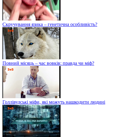
Скручування язика – генетична особливість?
Повний місяць – час вовків: правда чи міф?
Голлівудські міфи, які можуть нашкодити людині