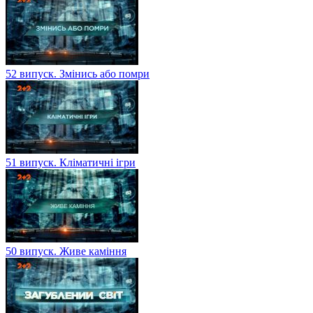
52 випуск. Змінись або помри
51 випуск. Кліматичні ігри
50 випуск. Живе каміння