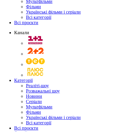
Мультфільми
Фільми
Українські фільми і серіали
Всі категорії
Всі проєкти
Канали
Категорії
Реаліті-шоу
Розважальні шоу
Новини
Серіали
Мультфільми
Фільми
Українські фільми і серіали
Всі категорії
Всі проєкти