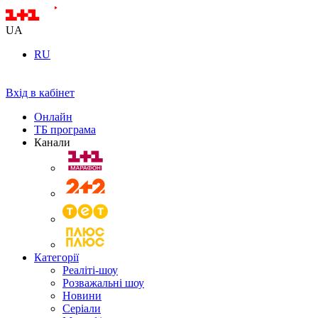
UA
RU
Вхід в кабінет
Онлайн
ТБ програма
Канали
Категорії
Реаліті-шоу
Розважальні шоу
Новини
Серіали