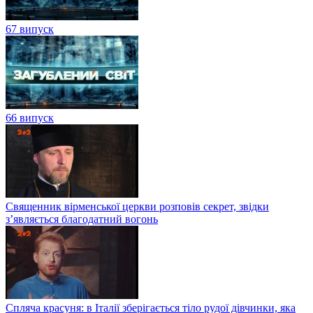
67 випуск
66 випуск
Священник вірменської церкви розповів секрет, звідки
з’являється благодатний вогонь
Спляча красуня: в Італії зберігається тіло рудої дівчинки, яка