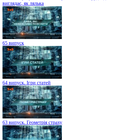
виглядає, як лялька
65 випуск
64 випуск. Ігри статей
63 випуск. Геометрія страху