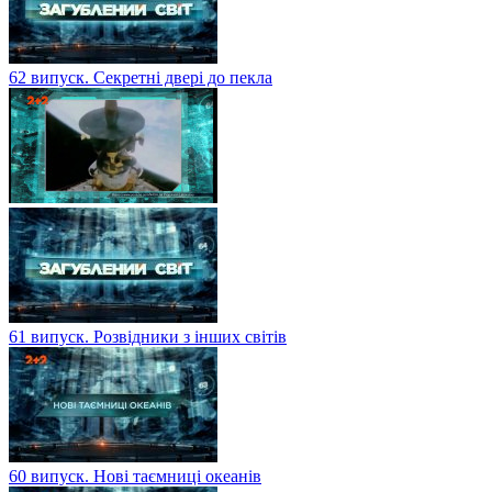
62 випуск. Секретні двері до пекла
61 випуск. Розвідники з інших світів
60 випуск. Нові таємниці океанів