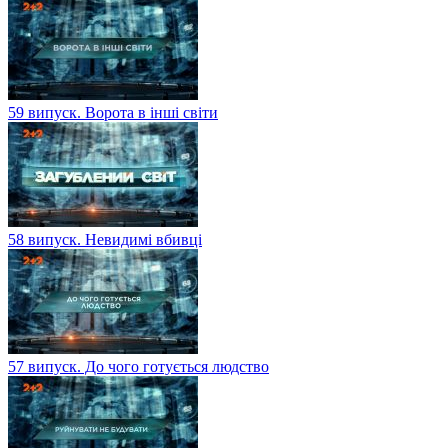
59 випуск. Ворота в інші світи
58 випуск. Невидимі вбивці
57 випуск. До чого готується людство