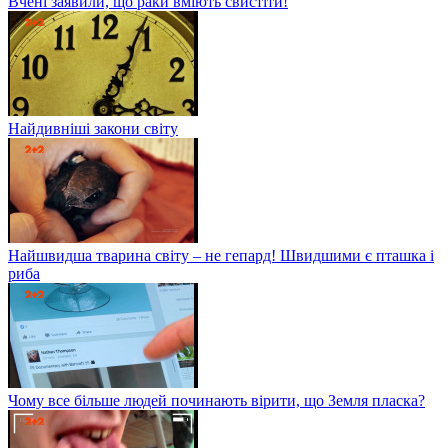
Вчені заявили, що раки вміють свистіти!
Найдивніші закони світу
Найшвидша тварина світу – не гепард! Швидшими є пташка і
риба
Чому все більше людей починають вірити, що Земля пласка?