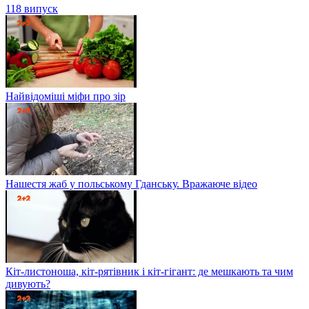
118 випуск
Найвідоміші міфи про зір
Нашестя жаб у польському Гданську. Вражаюче відео
Кіт-листоноша, кіт-рятівник і кіт-гігант: де мешкають та чим
дивують?