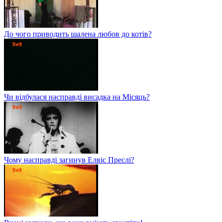
До чого приводить шалена любов до котів?
Чи відбулася насправді висадка на Місяць?
Чому насправді загинув Елвіс Преслі?