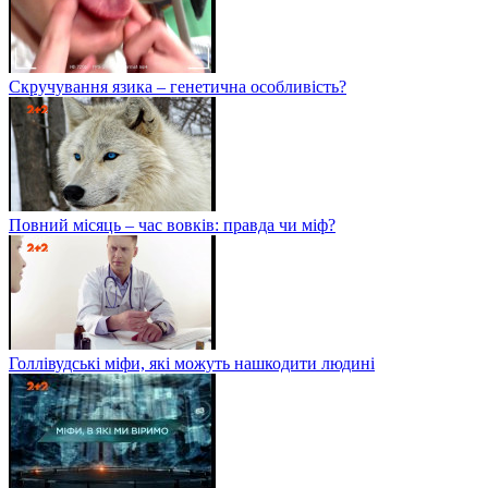
Скручування язика – генетична особливість?
Повний місяць – час вовків: правда чи міф?
Голлівудські міфи, які можуть нашкодити людині