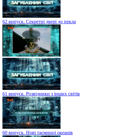
62 випуск. Секретні двері до пекла
61 випуск. Розвідники з інших світів
60 випуск. Нові таємниці океанів