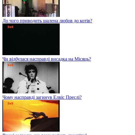
До чого приводить шалена любов до котів?
Чи відбулася насправді висадка на Місяць?
Чому насправді загинув Елвіс Преслі?