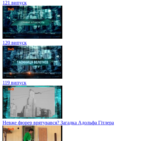
121 випуск
120 випуск
119 випуск
Невже фюрер врятувався? Загадка Адольфа Гітлера