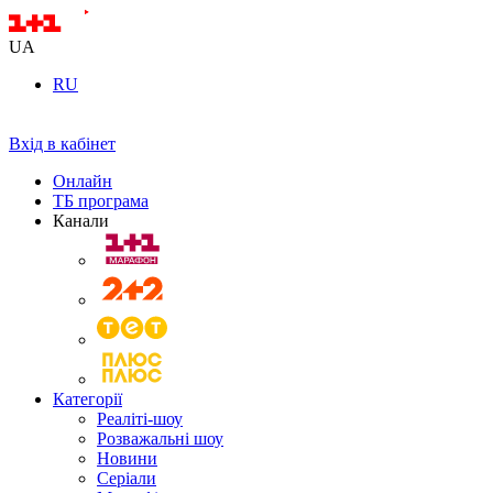
UA
RU
Вхід в кабінет
Онлайн
ТБ програма
Канали
Категорії
Реаліті-шоу
Розважальні шоу
Новини
Серіали