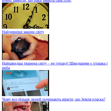
Вчені заявили, що раки вміють свистіти!
Найдивніші закони світу
Найшвидша тварина світу – не гепард! Швидшими є пташка і
риба
Чому все більше людей починають вірити, що Земля пласка?