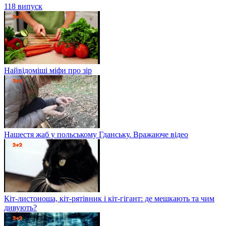
118 випуск
Найвідоміші міфи про зір
Нашестя жаб у польському Гданську. Вражаюче відео
Кіт-листоноша, кіт-рятівник і кіт-гігант: де мешкають та чим
дивують?