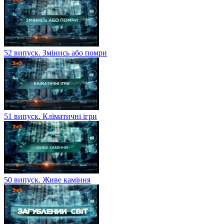
52 випуск. Змінись або помри
51 випуск. Кліматичні ігри
50 випуск. Живе каміння