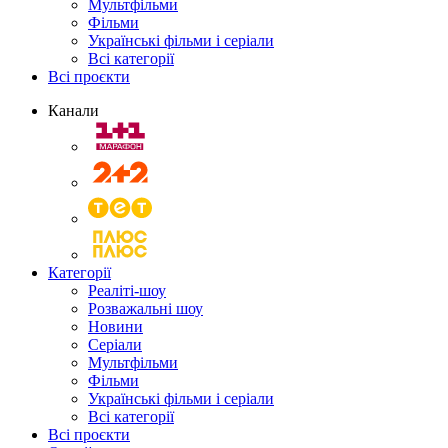
Мультфільми
Фільми
Українські фільми і серіали
Всі категорії
Всі проєкти
Канали
Категорії
Реаліті-шоу
Розважальні шоу
Новини
Серіали
Мультфільми
Фільми
Українські фільми і серіали
Всі категорії
Всі проєкти