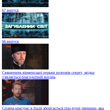
67 випуск
66 випуск
Священник вірменської церкви розповів секрет, звідки
з’являється благодатний вогонь
Спляча красуня: в Італії зберігається тіло рудої дівчинки, яка