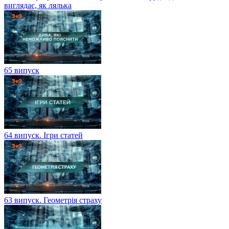
виглядає, як лялька
65 випуск
64 випуск. Ігри статей
63 випуск. Геометрія страху