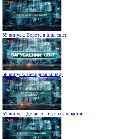
59 випуск. Ворота в інші світи
58 випуск. Невидимі вбивці
57 випуск. До чого готується людство