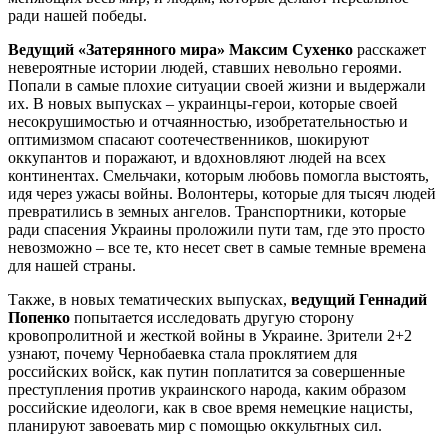
ради нашей победы.
Ведущий «Затерянного мира» Максим Сухенко
расскажет
невероятные истории людей, ставших невольно героями.
Попали в самые плохие ситуации своей жизни и выдержали
их. В новых выпусках – украинцы-герои, которые своей
несокрушимостью и отчаянностью, изобретательностью и
оптимизмом спасают соотечественников, шокируют
оккупантов и поражают, и вдохновляют людей на всех
континентах. Смельчаки, которым любовь помогла выстоять,
идя через ужасы войны. Волонтеры, которые для тысяч людей
превратились в земных ангелов. Транспортники, которые
ради спасения Украины проложили пути там, где это просто
невозможно – все те, кто несет свет в самые темные времена
для нашей страны.
Также, в новых тематических выпусках,
ведущий Геннадий
Попенко
попытается исследовать другую сторону
кровопролитной и жесткой войны в Украине. Зрители 2+2
узнают, почему Чернобаевка стала проклятием для
российских войск, как путин поплатится за совершенные
преступления против украинского народа, каким образом
российские идеологи, как в свое время немецкие нацисты,
планируют завоевать мир с помощью оккультных сил.