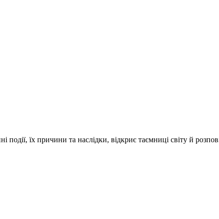
і події, їх причини та наслідки, відкриє таємниці світу й розпо