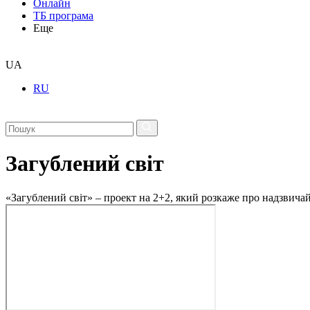
Онлайн
ТБ програма
Еще
UA
RU
Загублений світ
«Загублений світ» – проект на 2+2, який розкаже про надзвичайн