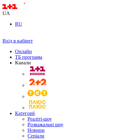
UA
RU
Вхід в кабінет
Онлайн
ТБ програма
Канали
Категорії
Реаліті-шоу
Розважальні шоу
Новини
Серіали