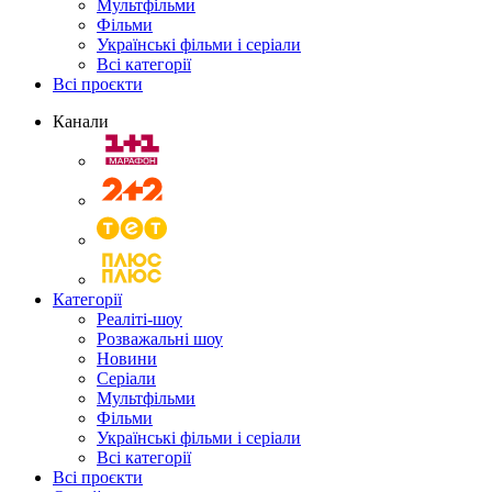
Мультфільми
Фільми
Українські фільми і серіали
Всі категорії
Всі проєкти
Канали
Категорії
Реаліті-шоу
Розважальні шоу
Новини
Серіали
Мультфільми
Фільми
Українські фільми і серіали
Всі категорії
Всі проєкти