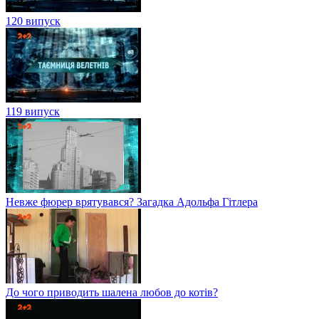
120 випуск
119 випуск
Невже фюрер врятувався? Загадка Адольфа Гітлера
До чого приводить шалена любов до котів?