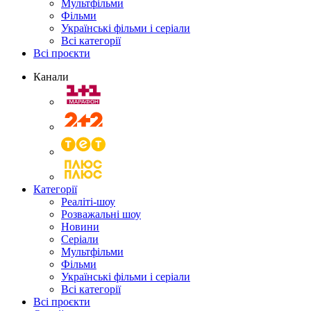
Мультфільми
Фільми
Українські фільми і серіали
Всі категорії
Всі проєкти
Канали
Категорії
Реаліті-шоу
Розважальні шоу
Новини
Серіали
Мультфільми
Фільми
Українські фільми і серіали
Всі категорії
Всі проєкти