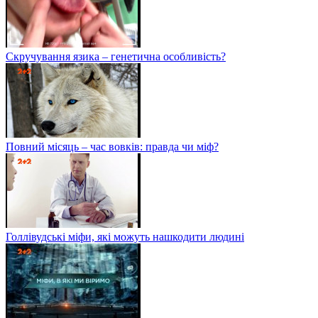
Скручування язика – генетична особливість?
Повний місяць – час вовків: правда чи міф?
Голлівудські міфи, які можуть нашкодити людині