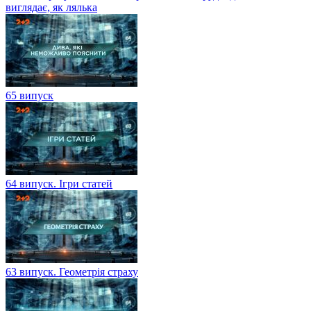
виглядає, як лялька
65 випуск
64 випуск. Ігри статей
63 випуск. Геометрія страху