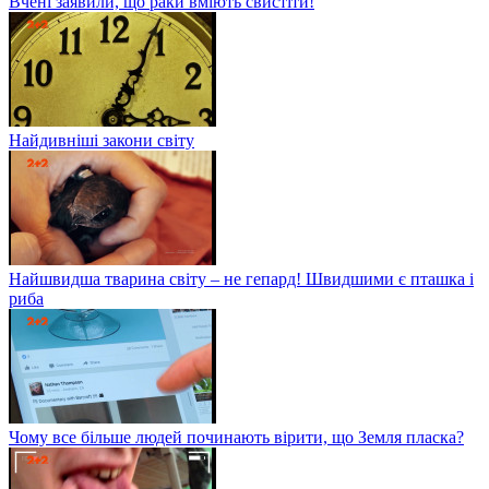
Вчені заявили, що раки вміють свистіти!
Найдивніші закони світу
Найшвидша тварина світу – не гепард! Швидшими є пташка і
риба
Чому все більше людей починають вірити, що Земля пласка?