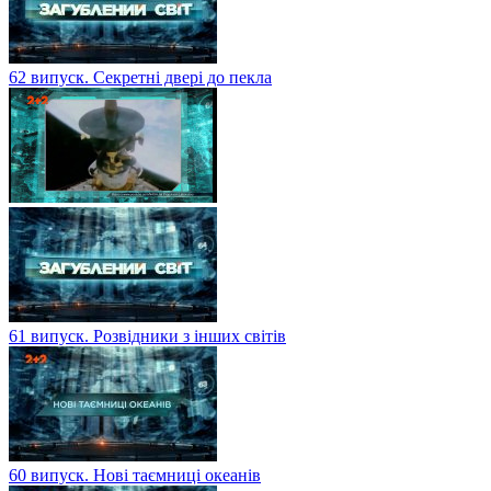
62 випуск. Секретні двері до пекла
61 випуск. Розвідники з інших світів
60 випуск. Нові таємниці океанів