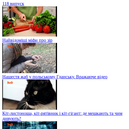
118 випуск
Найвідоміші міфи про зір
Нашестя жаб у польському Гданську. Вражаюче відео
Кіт-листоноша, кіт-рятівник і кіт-гігант: де мешкають та чим
дивують?