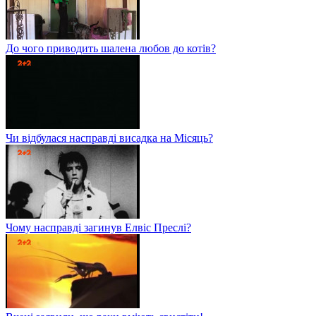
До чого приводить шалена любов до котів?
Чи відбулася насправді висадка на Місяць?
Чому насправді загинув Елвіс Преслі?