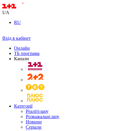
UA
RU
Вхід в кабінет
Онлайн
ТБ програма
Канали
Категорії
Реаліті-шоу
Розважальні шоу
Новини
Серіали