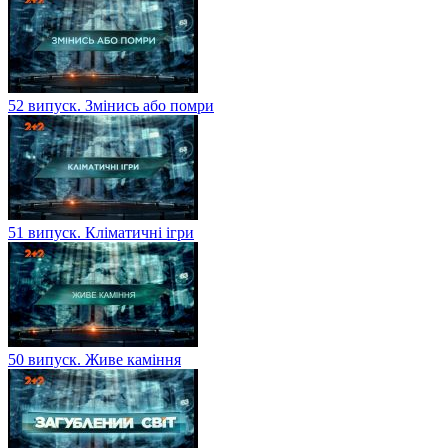
52 випуск. Змінись або помри
51 випуск. Кліматичні ігри
50 випуск. Живе каміння