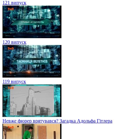
121 випуск
120 випуск
119 випуск
Невже фюрер врятувався? Загадка Адольфа Гітлера