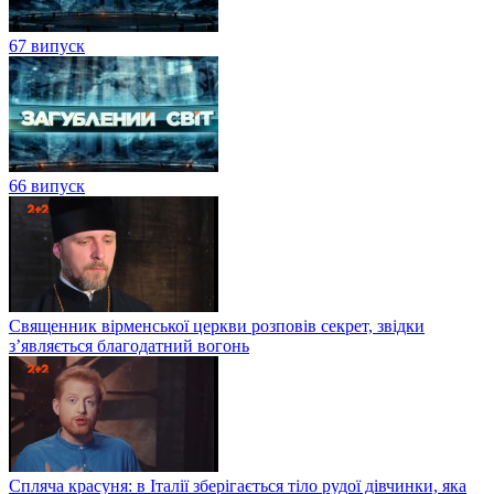
67 випуск
66 випуск
Священник вірменської церкви розповів секрет, звідки
з’являється благодатний вогонь
Спляча красуня: в Італії зберігається тіло рудої дівчинки, яка