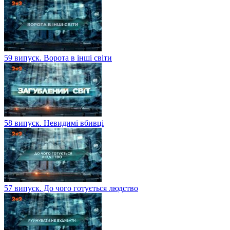
59 випуск. Ворота в інші світи
58 випуск. Невидимі вбивці
57 випуск. До чого готується людство