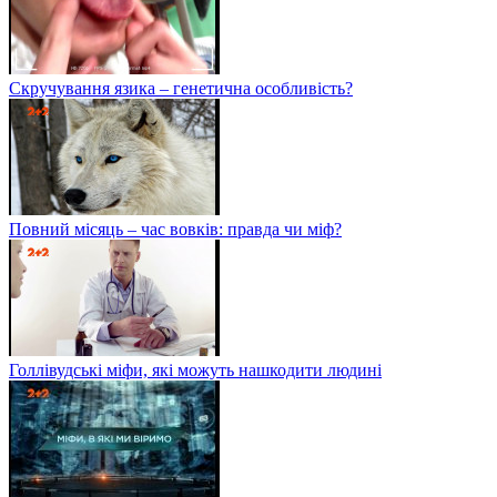
Скручування язика – генетична особливість?
Повний місяць – час вовків: правда чи міф?
Голлівудські міфи, які можуть нашкодити людині