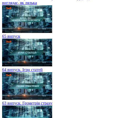
виглядає, як лялька
65 випуск
64 випуск. Ігри статей
63 випуск. Геометрія страху