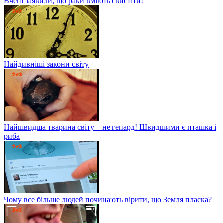
Вчені заявили, що раки вміють свистіти!
Найдивніші закони світу
Найшвидша тварина світу – не гепард! Швидшими є пташка і
риба
Чому все більше людей починають вірити, що Земля пласка?