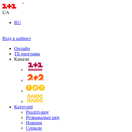
UA
RU
Вхід в кабінет
Онлайн
ТБ програма
Канали
Категорії
Реаліті-шоу
Розважальні шоу
Новини
Серіали