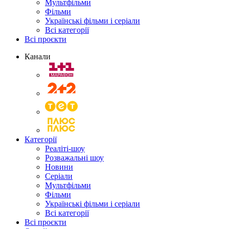
Мультфільми
Фільми
Українські фільми і серіали
Всі категорії
Всі проєкти
Канали
Категорії
Реаліті-шоу
Розважальні шоу
Новини
Серіали
Мультфільми
Фільми
Українські фільми і серіали
Всі категорії
Всі проєкти