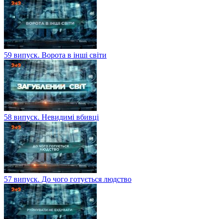
59 випуск. Ворота в інші світи
58 випуск. Невидимі вбивці
57 випуск. До чого готується людство