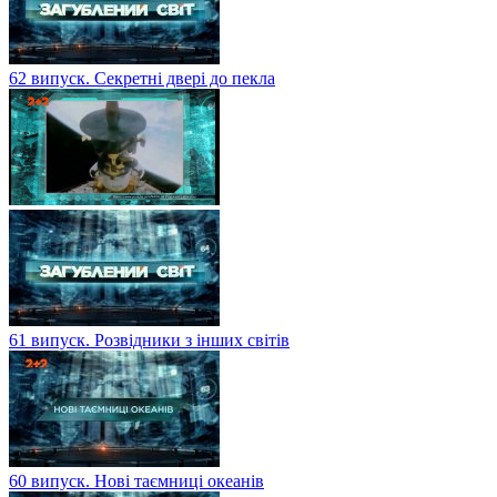
62 випуск. Секретні двері до пекла
61 випуск. Розвідники з інших світів
60 випуск. Нові таємниці океанів