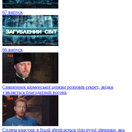
67 випуск
66 випуск
Священник вірменської церкви розповів секрет, звідки
з’являється благодатний вогонь
Спляча красуня: в Італії зберігається тіло рудої дівчинки, яка