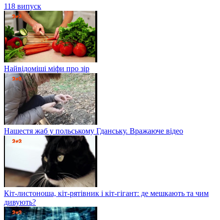
118 випуск
Найвідоміші міфи про зір
Нашестя жаб у польському Гданську. Вражаюче відео
Кіт-листоноша, кіт-рятівник і кіт-гігант: де мешкають та чим
дивують?