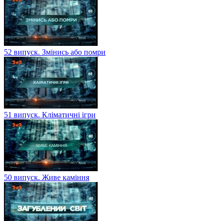
52 випуск. Змінись або помри
51 випуск. Кліматичні ігри
50 випуск. Живе каміння