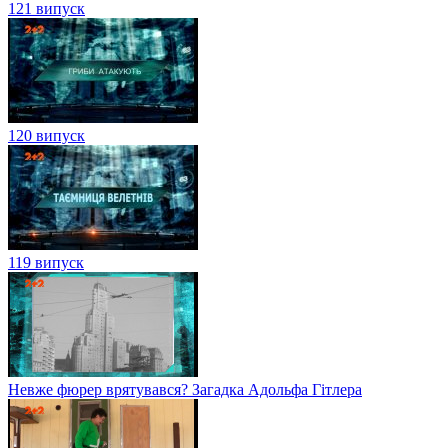
121 випуск
120 випуск
119 випуск
Невже фюрер врятувався? Загадка Адольфа Гітлера