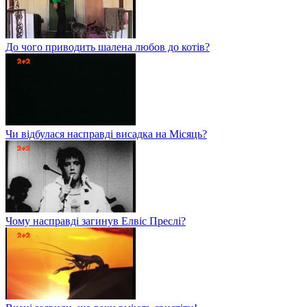
До чого приводить шалена любов до котів?
Чи відбулася насправді висадка на Місяць?
Чому насправді загинув Елвіс Преслі?