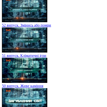
52 випуск. Змінись або помри
51 випуск. Кліматичні ігри
50 випуск. Живе каміння