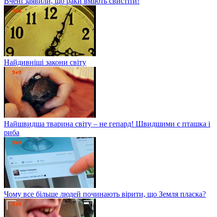
Вчені заявили, що раки вміють свистіти!
Найдивніші закони світу
Найшвидша тварина світу – не гепард! Швидшими є пташка і
риба
Чому все більше людей починають вірити, що Земля пласка?