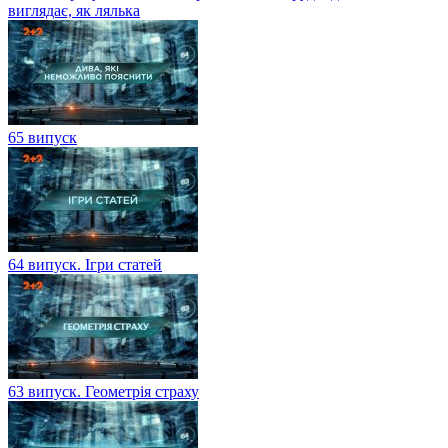
виглядає, як лялька
65 випуск
64 випуск. Ігри статей
63 випуск. Геометрія страху