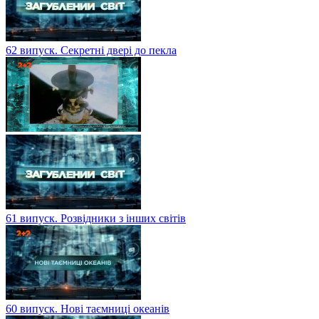
62 випуск. Секретні двері до пекла
61 випуск. Розвідники з інших світів
60 випуск. Нові таємниці океанів