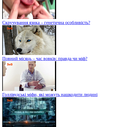
Скручування язика – генетична особливість?
Повний місяць – час вовків: правда чи міф?
Голлівудські міфи, які можуть нашкодити людині