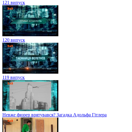
121 випуск
120 випуск
119 випуск
Невже фюрер врятувався? Загадка Адольфа Гітлера