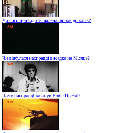
До чого приводить шалена любов до котів?
Чи відбулася насправді висадка на Місяць?
Чому насправді загинув Елвіс Преслі?