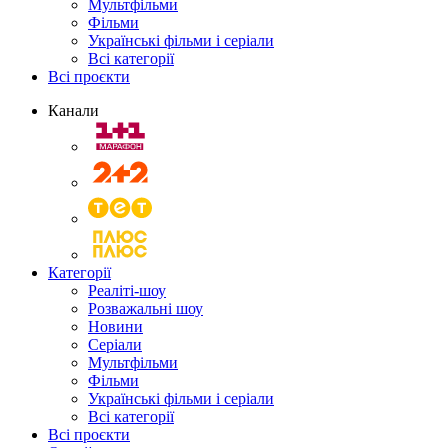
Мультфільми
Фільми
Українські фільми і серіали
Всі категорії
Всі проєкти
Канали
Категорії
Реаліті-шоу
Розважальні шоу
Новини
Серіали
Мультфільми
Фільми
Українські фільми і серіали
Всі категорії
Всі проєкти