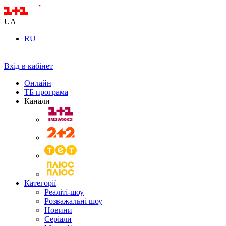
UA
RU
Вхід в кабінет
Онлайн
ТБ програма
Канали
Категорії
Реаліті-шоу
Розважальні шоу
Новини
Серіали