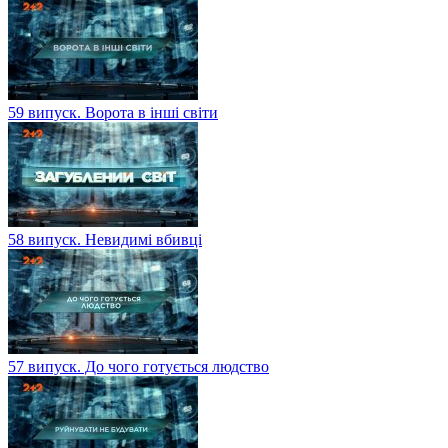
59 випуск. Ворота в інші світи
58 випуск. Невидимі вбивці
57 випуск. До чого готується людство