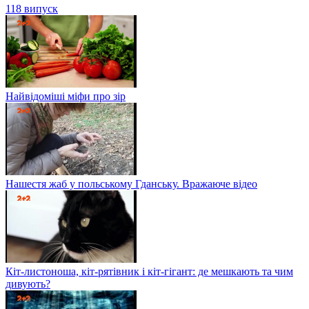
118 випуск
Найвідоміші міфи про зір
Нашестя жаб у польському Гданську. Вражаюче відео
Кіт-листоноша, кіт-рятівник і кіт-гігант: де мешкають та чим
дивують?