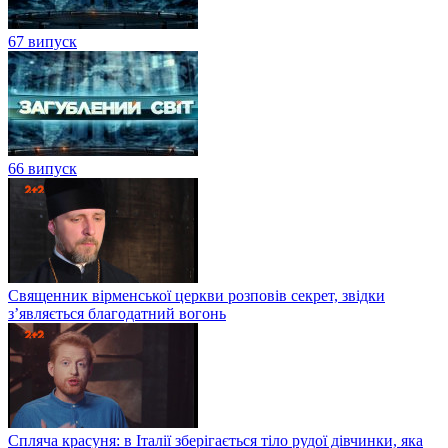
67 випуск
66 випуск
Священник вірменської церкви розповів секрет, звідки
з’являється благодатний вогонь
Спляча красуня: в Італії зберігається тіло рудої дівчинки, яка