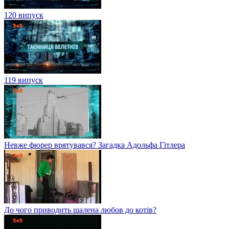
120 випуск
119 випуск
Невже фюрер врятувався? Загадка Адольфа Гітлера
До чого приводить шалена любов до котів?