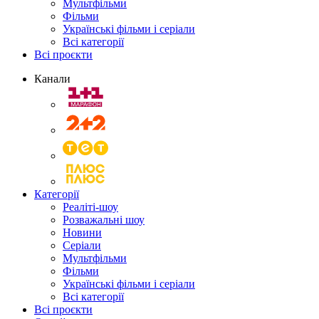
Мультфільми
Фільми
Українські фільми і серіали
Всі категорії
Всі проєкти
Канали
Категорії
Реаліті-шоу
Розважальні шоу
Новини
Серіали
Мультфільми
Фільми
Українські фільми і серіали
Всі категорії
Всі проєкти