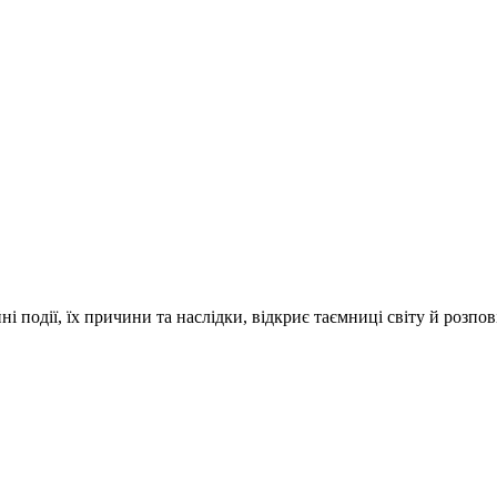
і події, їх причини та наслідки, відкриє таємниці світу й розпо