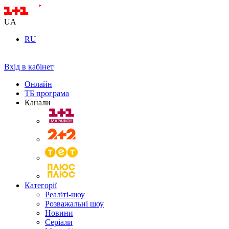
UA
RU
Вхід в кабінет
Онлайн
ТБ програма
Канали
Категорії
Реаліті-шоу
Розважальні шоу
Новини
Серіали