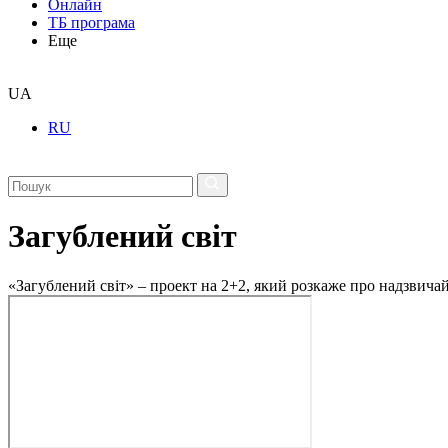
Онлайн
ТБ програма
Еще
UA
RU
Загублений світ
«Загублений світ» – проект на 2+2, який розкаже про надзвичайн