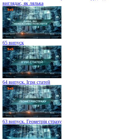
виглядає, як лялька
65 випуск
64 випуск. Ігри статей
63 випуск. Геометрія страху