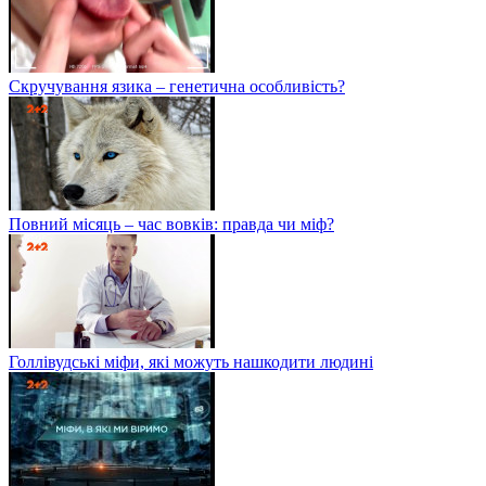
Скручування язика – генетична особливість?
Повний місяць – час вовків: правда чи міф?
Голлівудські міфи, які можуть нашкодити людині