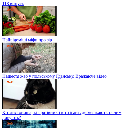
118 випуск
Найвідоміші міфи про зір
Нашестя жаб у польському Гданську. Вражаюче відео
Кіт-листоноша, кіт-рятівник і кіт-гігант: де мешкають та чим
дивують?