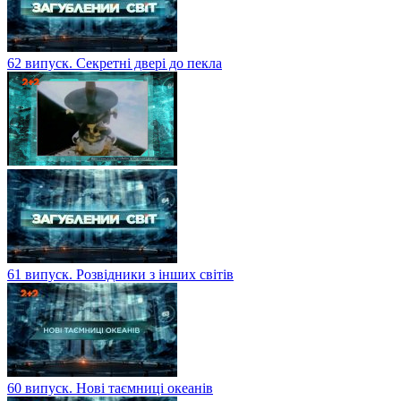
62 випуск. Секретні двері до пекла
61 випуск. Розвідники з інших світів
60 випуск. Нові таємниці океанів