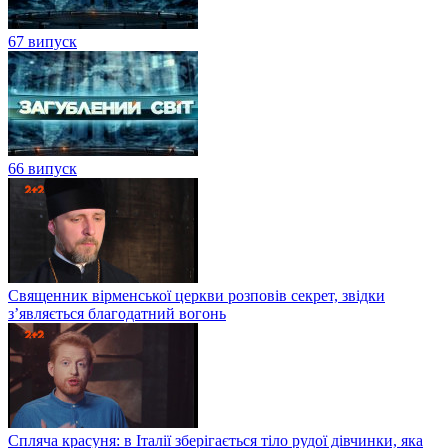
67 випуск
66 випуск
Священник вірменської церкви розповів секрет, звідки
з’являється благодатний вогонь
Спляча красуня: в Італії зберігається тіло рудої дівчинки, яка