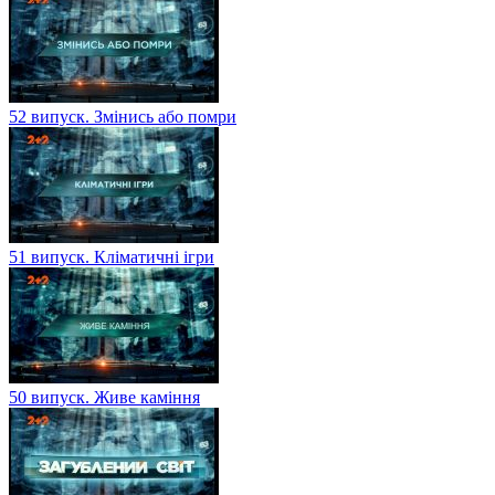
52 випуск. Змінись або помри
51 випуск. Кліматичні ігри
50 випуск. Живе каміння