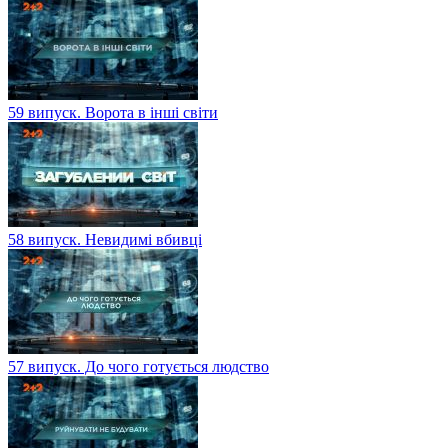
59 випуск. Ворота в інші світи
58 випуск. Невидимі вбивці
57 випуск. До чого готується людство