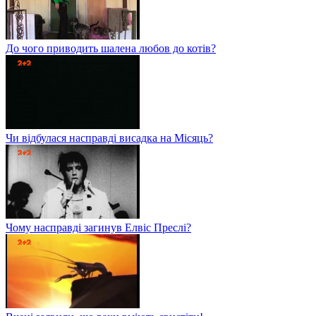
До чого приводить шалена любов до котів?
Чи відбулася насправді висадка на Місяць?
Чому насправді загинув Елвіс Преслі?