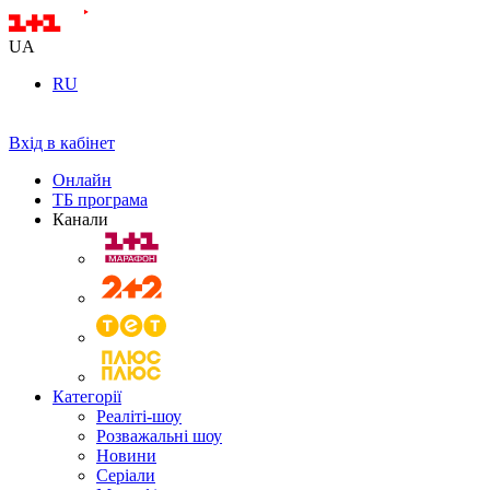
UA
RU
Вхід в кабінет
Онлайн
ТБ програма
Канали
Категорії
Реаліті-шоу
Розважальні шоу
Новини
Серіали