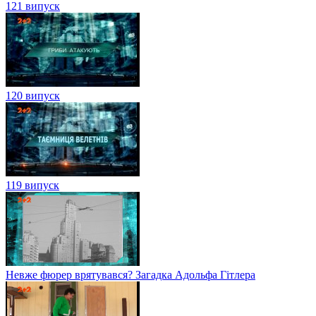
121 випуск
120 випуск
119 випуск
Невже фюрер врятувався? Загадка Адольфа Гітлера