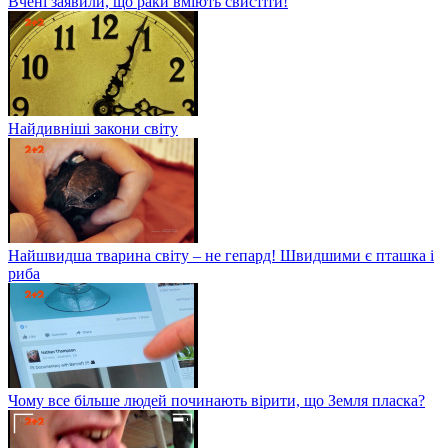
Вчені заявили, що раки вміють свистіти!
Найдивніші закони світу
Найшвидша тварина світу – не гепард! Швидшими є пташка і
риба
Чому все більше людей починають вірити, що Земля пласка?