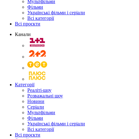
Мультфільми
Фільми
Українські фільми і серіали
Всі категорії
Всі проєкти
Канали
Категорії
Реаліті-шоу
Розважальні шоу
Новини
Серіали
Мультфільми
Фільми
Українські фільми і серіали
Всі категорії
Всі проєкти