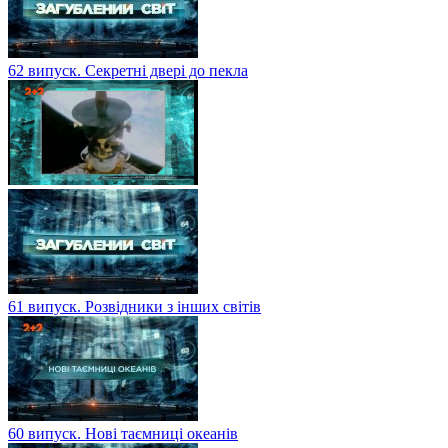
62 випуск. Секретні двері до пекла
61 випуск. Розвідники з інших світів
60 випуск. Нові таємниці океанів