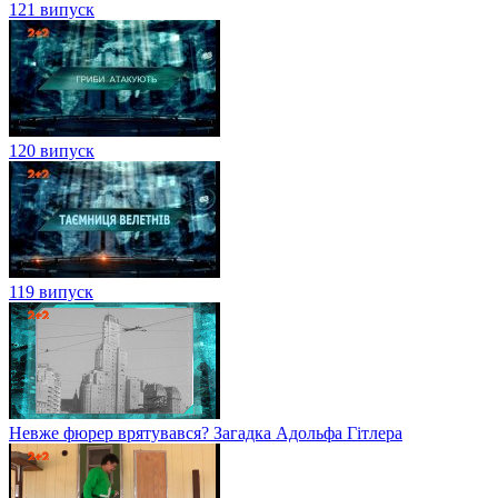
121 випуск
120 випуск
119 випуск
Невже фюрер врятувався? Загадка Адольфа Гітлера