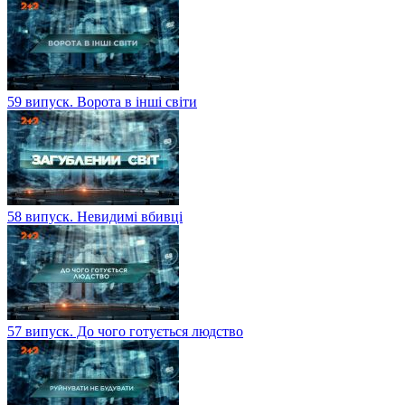
59 випуск. Ворота в інші світи
58 випуск. Невидимі вбивці
57 випуск. До чого готується людство