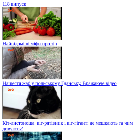
118 випуск
Найвідоміші міфи про зір
Нашестя жаб у польському Гданську. Вражаюче відео
Кіт-листоноша, кіт-рятівник і кіт-гігант: де мешкають та чим
дивують?