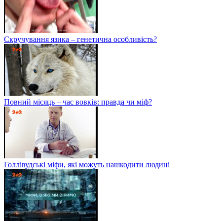
Скручування язика – генетична особливість?
Повний місяць – час вовків: правда чи міф?
Голлівудські міфи, які можуть нашкодити людині