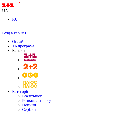
UA
RU
Вхід в кабінет
Онлайн
ТБ програма
Канали
Категорії
Реаліті-шоу
Розважальні шоу
Новини
Серіали