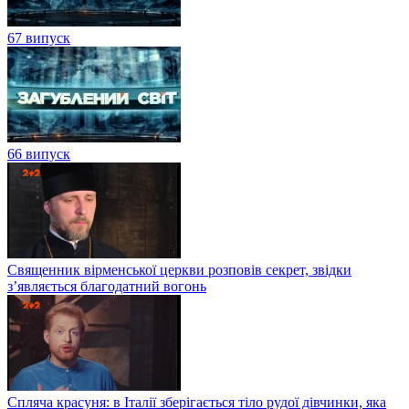
67 випуск
66 випуск
Священник вірменської церкви розповів секрет, звідки
з’являється благодатний вогонь
Спляча красуня: в Італії зберігається тіло рудої дівчинки, яка