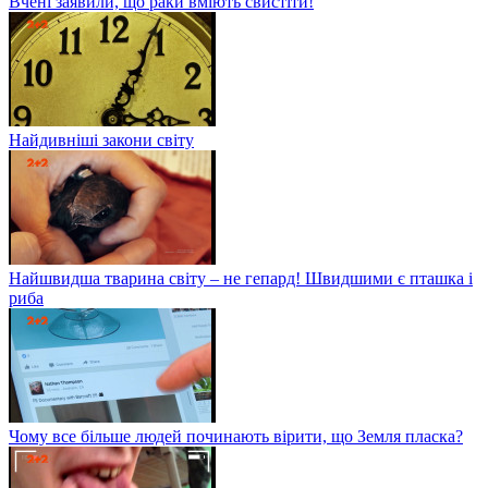
Вчені заявили, що раки вміють свистіти!
Найдивніші закони світу
Найшвидша тварина світу – не гепард! Швидшими є пташка і
риба
Чому все більше людей починають вірити, що Земля пласка?