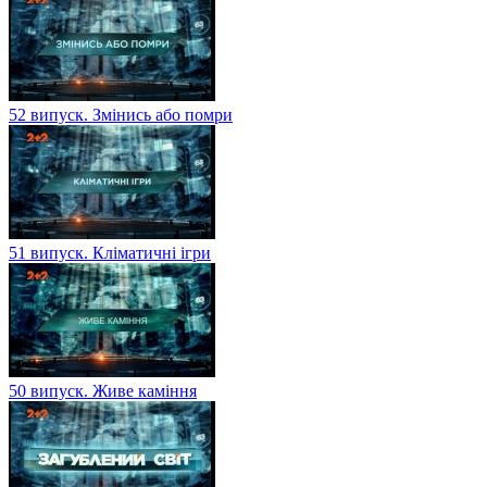
52 випуск. Змінись або помри
51 випуск. Кліматичні ігри
50 випуск. Живе каміння