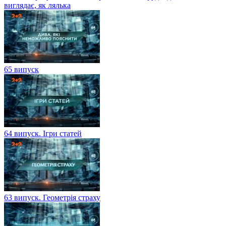
виглядає, як лялька
65 випуск
64 випуск. Ігри статей
63 випуск. Геометрія страху