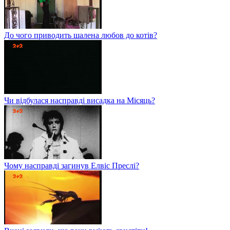
До чого приводить шалена любов до котів?
Чи відбулася насправді висадка на Місяць?
Чому насправді загинув Елвіс Преслі?