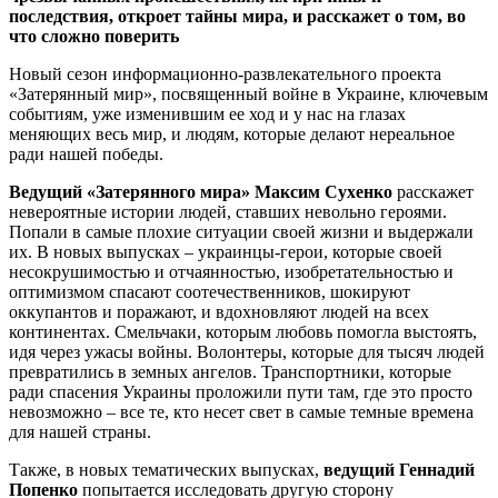
последствия, откроет тайны мира, и расскажет о том, во
что сложно поверить
Новый сезон информационно-развлекательного проекта
«Затерянный мир», посвященный войне в Украине, ключевым
событиям, уже изменившим ее ход и у нас на глазах
меняющих весь мир, и людям, которые делают нереальное
ради нашей победы.
Ведущий «Затерянного мира» Максим Сухенко
расскажет
невероятные истории людей, ставших невольно героями.
Попали в самые плохие ситуации своей жизни и выдержали
их. В новых выпусках – украинцы-герои, которые своей
несокрушимостью и отчаянностью, изобретательностью и
оптимизмом спасают соотечественников, шокируют
оккупантов и поражают, и вдохновляют людей на всех
континентах. Смельчаки, которым любовь помогла выстоять,
идя через ужасы войны. Волонтеры, которые для тысяч людей
превратились в земных ангелов. Транспортники, которые
ради спасения Украины проложили пути там, где это просто
невозможно – все те, кто несет свет в самые темные времена
для нашей страны.
Также, в новых тематических выпусках,
ведущий Геннадий
Попенко
попытается исследовать другую сторону