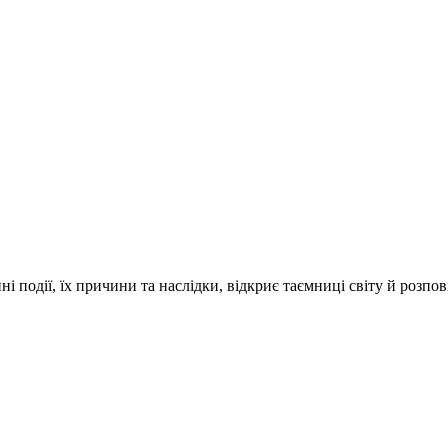
і події, їх причини та наслідки, відкриє таємниці світу й розпо