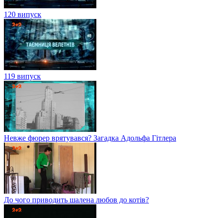
120 випуск
119 випуск
Невже фюрер врятувався? Загадка Адольфа Гітлера
До чого приводить шалена любов до котів?