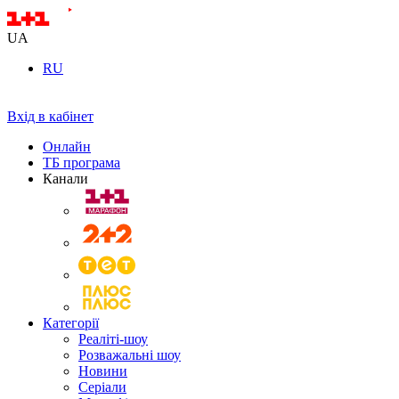
UA
RU
Вхід в кабінет
Онлайн
ТБ програма
Канали
Категорії
Реаліті-шоу
Розважальні шоу
Новини
Серіали