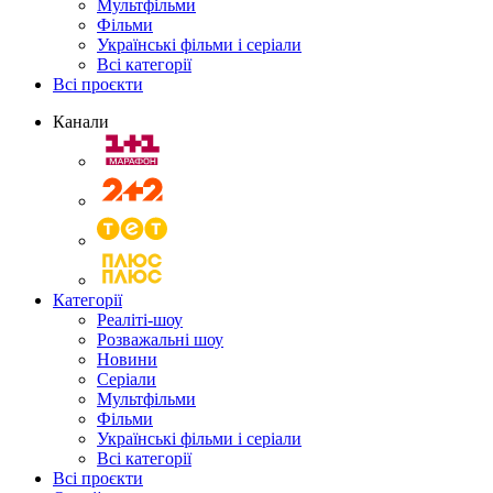
Мультфільми
Фільми
Українські фільми і серіали
Всі категорії
Всі проєкти
Канали
Категорії
Реаліті-шоу
Розважальні шоу
Новини
Серіали
Мультфільми
Фільми
Українські фільми і серіали
Всі категорії
Всі проєкти