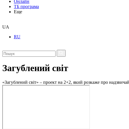
Онлайн
ТБ програма
Еще
UA
RU
Загублений світ
«Загублений світ» – проект на 2+2, який розкаже про надзвичайн