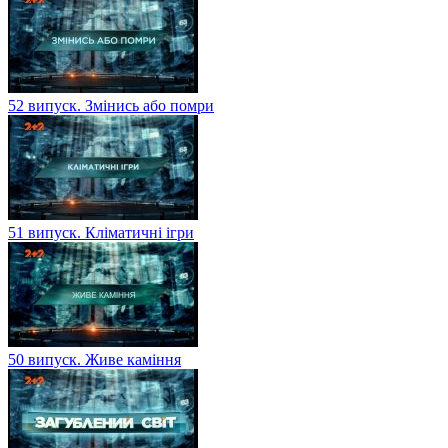
52 випуск. Змінись або помри
51 випуск. Кліматичні ігри
50 випуск. Живе каміння