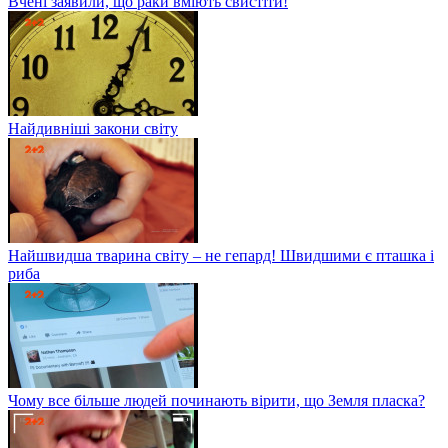
Вчені заявили, що раки вміють свистіти!
Найдивніші закони світу
Найшвидша тварина світу – не гепард! Швидшими є пташка і
риба
Чому все більше людей починають вірити, що Земля пласка?