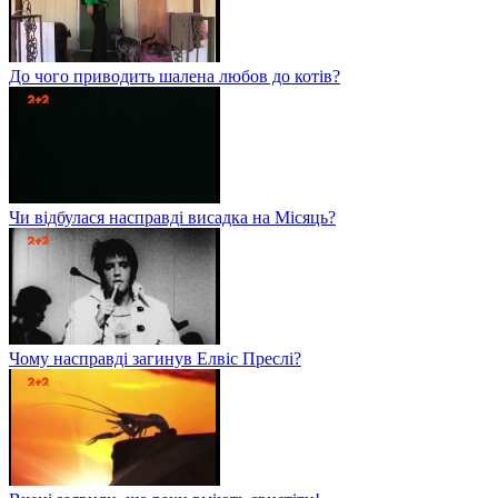
До чого приводить шалена любов до котів?
Чи відбулася насправді висадка на Місяць?
Чому насправді загинув Елвіс Преслі?