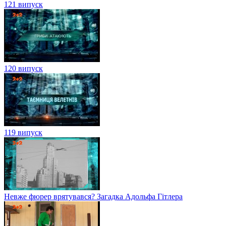
121 випуск
120 випуск
119 випуск
Невже фюрер врятувався? Загадка Адольфа Гітлера