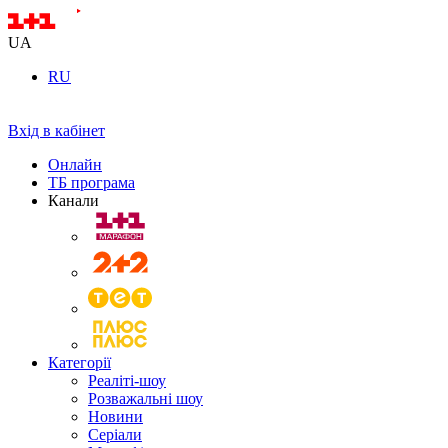
UA
RU
Вхід в кабінет
Онлайн
ТБ програма
Канали
Категорії
Реаліті-шоу
Розважальні шоу
Новини
Серіали