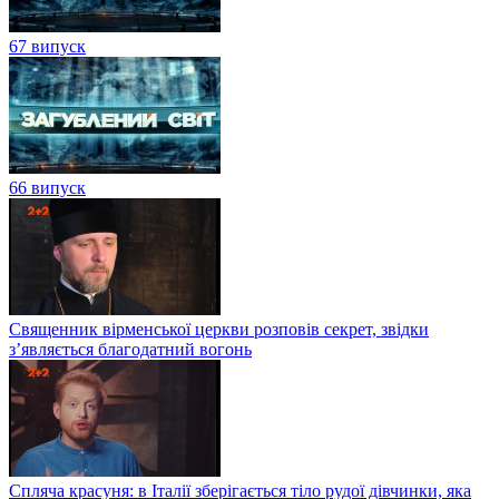
67 випуск
66 випуск
Священник вірменської церкви розповів секрет, звідки
з’являється благодатний вогонь
Спляча красуня: в Італії зберігається тіло рудої дівчинки, яка