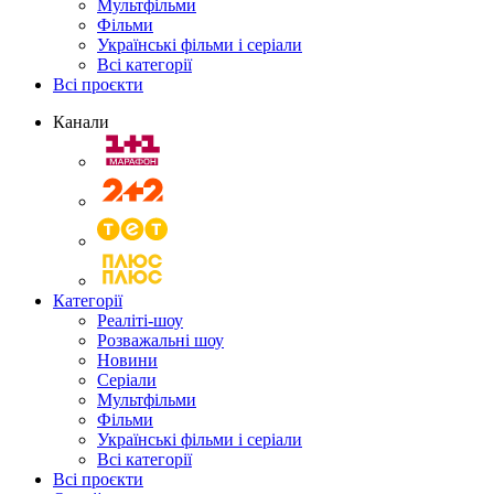
Мультфільми
Фільми
Українські фільми і серіали
Всі категорії
Всі проєкти
Канали
Категорії
Реаліті-шоу
Розважальні шоу
Новини
Серіали
Мультфільми
Фільми
Українські фільми і серіали
Всі категорії
Всі проєкти