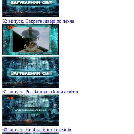
62 випуск. Секретні двері до пекла
61 випуск. Розвідники з інших світів
60 випуск. Нові таємниці океанів