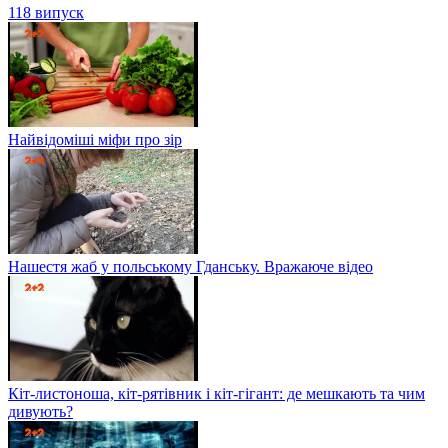
118 випуск
Найвідоміші міфи про зір
Нашестя жаб у польському Гданську. Вражаюче відео
Кіт-листоноша, кіт-рятівник і кіт-гігант: де мешкають та чим
дивують?