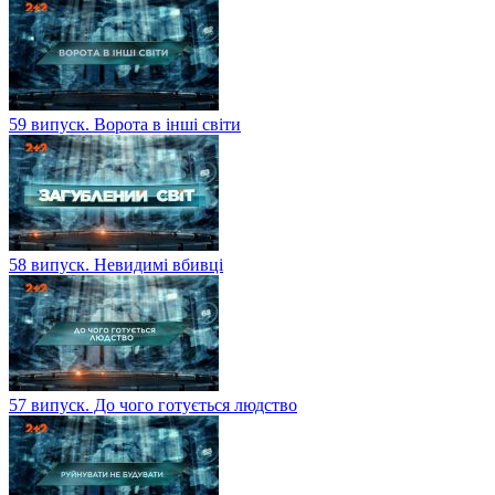
59 випуск. Ворота в інші світи
58 випуск. Невидимі вбивці
57 випуск. До чого готується людство