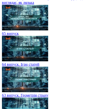
виглядає, як лялька
65 випуск
64 випуск. Ігри статей
63 випуск. Геометрія страху